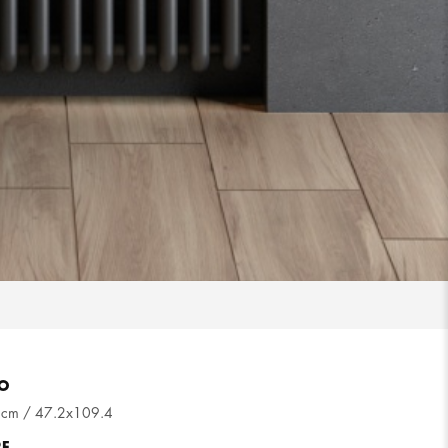
O
cm / 47.2x109.4
RE